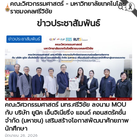
คณะวิศวกรรมศาสตร์ - มหาวิทยาลัยเทคโนโลยี
Skip
ราชมงคลศรีวิชัย
to
Search
content
ข่าวประชาสัมพันธ์
for:
ข่าวประชาสัมพันธ์
คณะวิศวกรรมศาสตร์ มทร.ศรีวิชัย ลงนาม MOU
กับ บริษัท ยูนิค เอ็นจิเนียริ่ง แอนด์ คอนสตรัคชั่น
จำกัด (มหาชน) เสริมสร้างโอกาสพัฒนาศักยภาพ
นักศึกษา
มิถุนายน 26, 2026