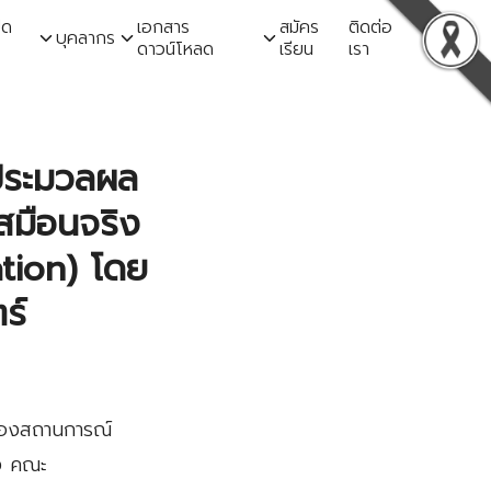
ิด
เอกสาร
สมัคร
ติดต่อ
บุคลากร
ดาวน์โหลด
เรียน
เรา
งประมวลผล
สมือนจริง
ation) โดย
ร์
ำลองสถานการณ์
จง คณะ